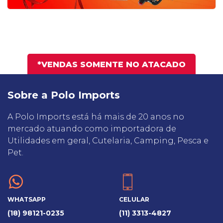
*VENDAS SOMENTE NO ATACADO
Sobre a Polo Imports
A Polo Imports está há mais de 20 anos no
mercado atuando como importadora de
Utilidades em geral, Cutelaria, Camping, Pesca e
Pet.
WHATSAPP
CELULAR
(18) 98121-0235
(11) 3313-4827