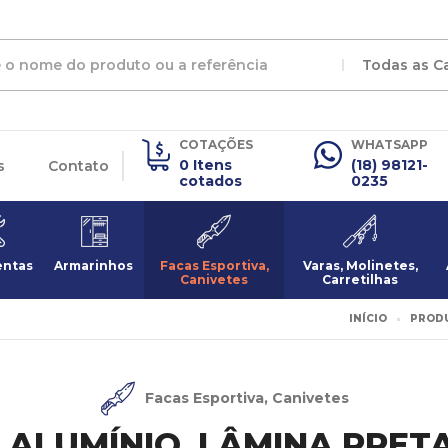
Todas as C
COTAÇÕES
WHATSAPP
0 Itens
(18) 98121-
s
Contato
cotados
0235
entas
Armarinhos
Facas Esportiva,
Varas, Molinetes,
Canivetes
Carretilhas
INÍCIO
PROD
Facas Esportiva, Canivetes
 ALUMÍNIO, LÂMINA PRETA