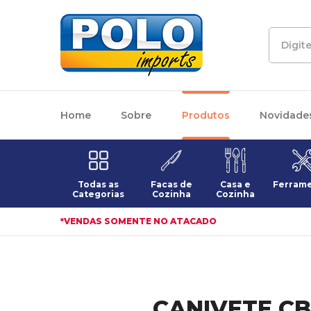
Home
Sobre
Produtos
Novidade
Todas as
Facas de
Casa e
Ferram
Categorias
Cozinha
Cozinha
*VENDAS SOMENTE NO ATACADO
CANIVETE CB