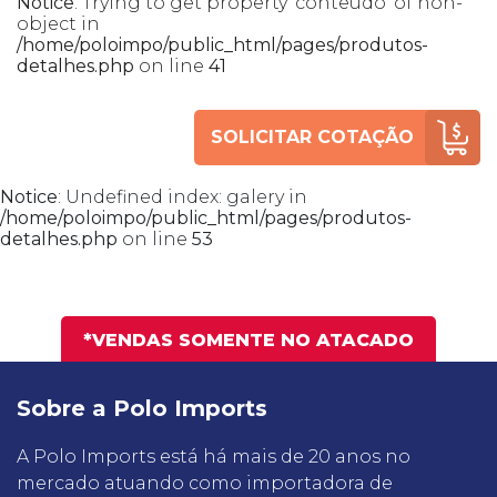
Notice
: Trying to get property 'conteudo' of non-
object in
/home/poloimpo/public_html/pages/produtos-
detalhes.php
on line
41
SOLICITAR COTAÇÃO
Notice
: Undefined index: galery in
/home/poloimpo/public_html/pages/produtos-
detalhes.php
on line
53
*VENDAS SOMENTE NO ATACADO
Sobre a Polo Imports
A Polo Imports está há mais de 20 anos no
mercado atuando como importadora de