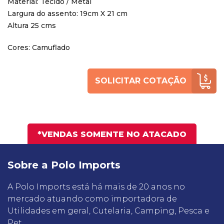
Material: Tecido / Metal
Largura do assento: 19cm X 21 cm
Altura 25 cms
Cores: Camuflado
SOLICITAR COTAÇÃO
*VENDAS SOMENTE NO ATACADO
Sobre a Polo Imports
A Polo Imports está há mais de 20 anos no
mercado atuando como importadora de
Utilidades em geral, Cutelaria, Camping, Pesca e
Pet.