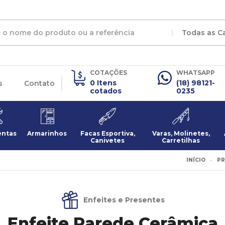
Todas as C
COTAÇÕES
WHATSAPP
0 Itens
(18) 98121-
s
Contato
cotados
0235
entas
Armarinhos
Facas Esportiva,
Varas, Molinetes,
Canivetes
Carretilhas
INÍCIO
P
Enfeites e Presentes
Enfeite Parede Cerâmica