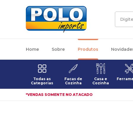
Home
Sobre
Produtos
Novidade
Todas as
Facas de
Casa e
Ferram
Categorias
Cozinha
Cozinha
*VENDAS SOMENTE NO ATACADO