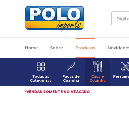
Home
Sobre
Produtos
Novidade
Todas as
Facas de
Casa e
Ferram
Categorias
Cozinha
Cozinha
*VENDAS SOMENTE NO ATACADO