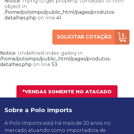
Notice
: Trying to get property 'conteudo' of non-
object in
/home/poloimpo/public_html/pages/produtos-
detalhes.php
on line
41
SOLICITAR COTAÇÃO
Notice
: Undefined index: galery in
/home/poloimpo/public_html/pages/produtos-
detalhes.php
on line
53
*VENDAS SOMENTE NO ATACADO
Sobre a Polo Imports
A Polo Imports está há mais de 20 anos no
mercado atuando como importadora de