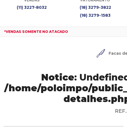
VENDAS
FATURAMENTO
(11) 3227-8032
(18) 3279-3822
(18) 3279-1583
*VENDAS SOMENTE NO ATACADO
Facas d
Notice
: Undefined
/home/poloimpo/public_
detalhes.ph
REF.