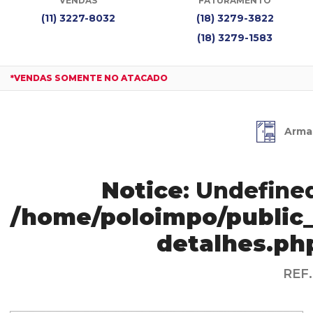
VENDAS
FATURAMENTO
(11) 3227-8032
(18) 3279-3822
(18) 3279-1583
*VENDAS SOMENTE NO ATACADO
Arma
Notice
: Undefined
/home/poloimpo/public_
detalhes.ph
REF.