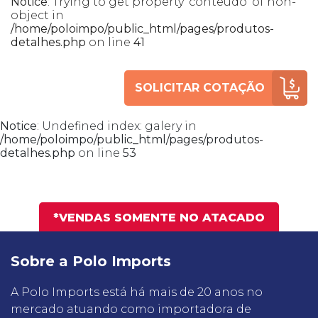
Notice
: Trying to get property 'conteudo' of non-
object in
/home/poloimpo/public_html/pages/produtos-
detalhes.php
on line
41
SOLICITAR COTAÇÃO
Notice
: Undefined index: galery in
/home/poloimpo/public_html/pages/produtos-
detalhes.php
on line
53
*VENDAS SOMENTE NO ATACADO
Sobre a Polo Imports
A Polo Imports está há mais de 20 anos no
mercado atuando como importadora de