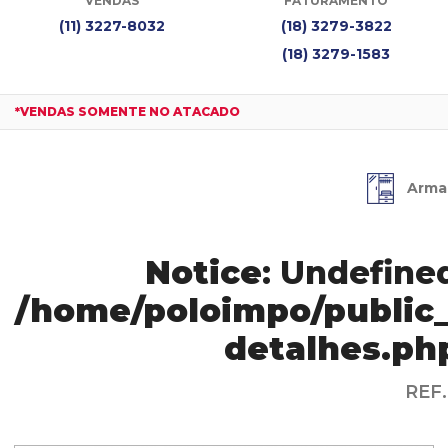
VENDAS
FATURAMENTO
(11) 3227-8032
(18) 3279-3822
(18) 3279-1583
*VENDAS SOMENTE NO ATACADO
Arma
Notice
: Undefined
/home/poloimpo/public_
detalhes.ph
REF.