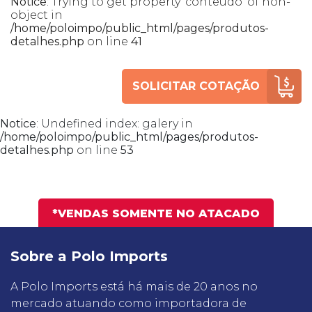
Notice
: Trying to get property 'conteudo' of non-
object in
/home/poloimpo/public_html/pages/produtos-
detalhes.php
on line
41
SOLICITAR COTAÇÃO
Notice
: Undefined index: galery in
/home/poloimpo/public_html/pages/produtos-
detalhes.php
on line
53
*VENDAS SOMENTE NO ATACADO
Sobre a Polo Imports
A Polo Imports está há mais de 20 anos no
mercado atuando como importadora de